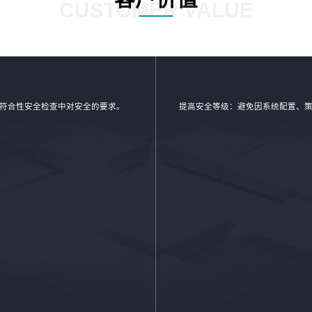
CUSTOMER VALUE
符合性安全检查中对安全的要求。
提高安全等级：避免因系统配置、