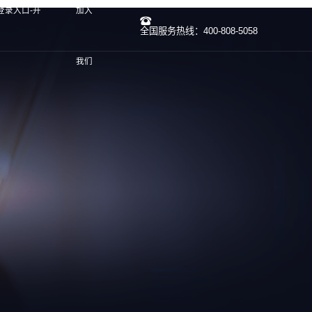
登录入口-开
加入
全国服务热线：400-808-5058
我们