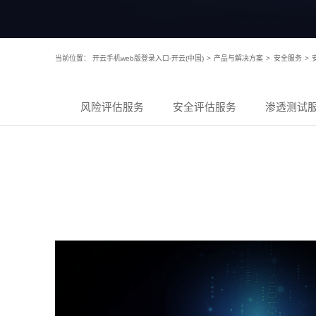
当前位置：
开云手机web版登录入口-开云(中国)
>
产品与解决方案
>
安全服务
>
风险评估服务
安全评估服务
渗透测试