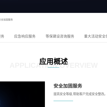
安全加固服务
服务
应急响应服务
等保建设咨询服务
重大活动安全
应用概述
APPLICATION OVERVIEW
安全加固服务
提高安全等级,帮助客户完成安全整改