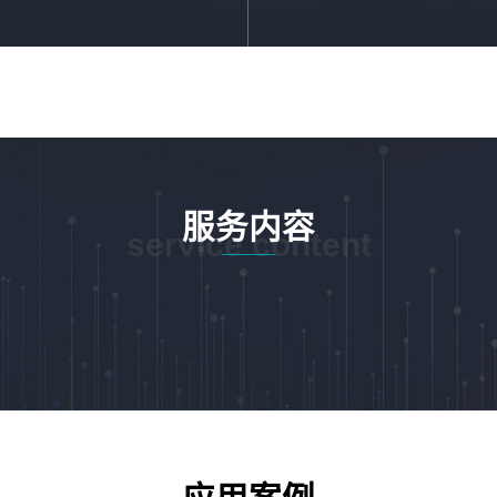
服务内容
service content