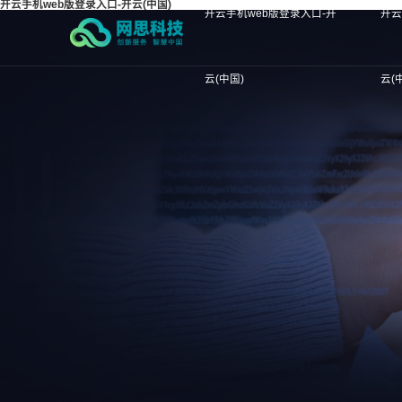
开云手机web版登录入口-开云(中国)
开云手机web版登录入口-开
开云
云(中国)
云(