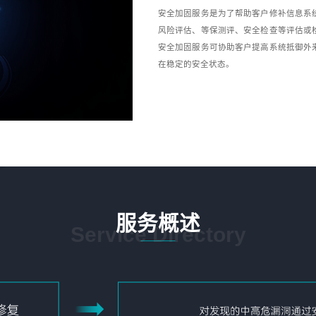
安全加固服务是为了帮助客户修补信息系
风险评估、等保测评、安全检查等评估或
安全加固服务可协助客户提高系统抵御外
在稳定的安全状态。
服务概述
Service Directory