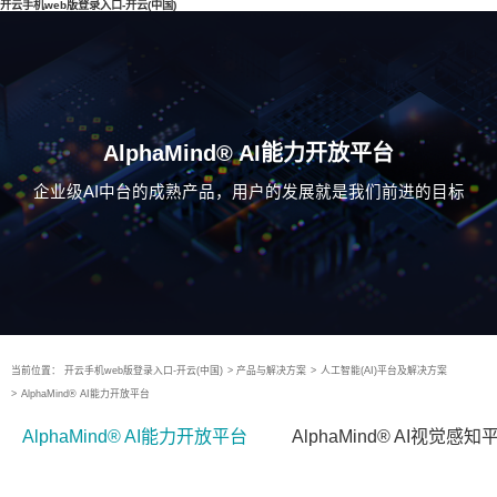
开云手机web版登录入口-开云(中国)
AlphaMind® AI能力开放平台
企业级AI中台的成熟产品，用户的发展就是我们前进的目标
当前位置：
开云手机web版登录入口-开云(中国)
>
产品与解决方案
>
人工智能(AI)平台及解决方案
>
AlphaMind® AI能力开放平台
AlphaMind® AI能力开放平台
AlphaMind® AI视觉感知