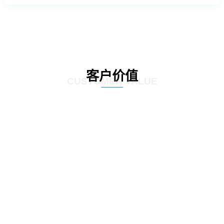
客户价值
CUSTOMER VALUE
01
基于深度学习的照片模糊性检测方法
02
工程照片历史重复性检测方法
03
与移动互联网技术充分融合