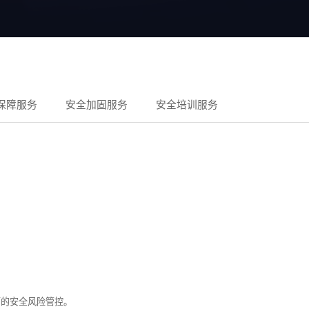
保障服务
安全加固服务
安全培训服务
面的安全风险管控。