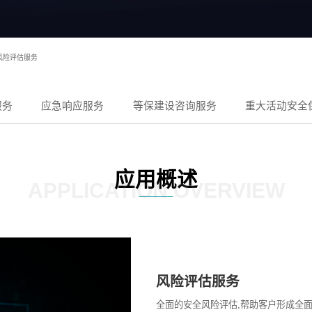
风险评估服务
服务
应急响应服务
等保建设咨询服务
重大活动安全
应用概述
APPLICATION OVERVIEW
风险评估服务
全面的安全风险评估,帮助客户形成全