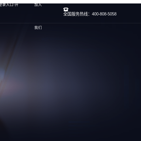
登录入口-开
加入
全国服务热线：400-808-5058
我们