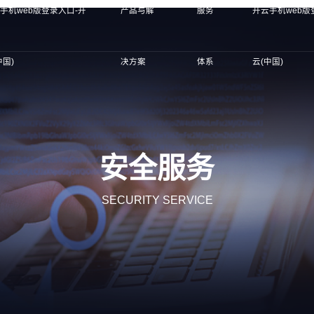
手机web版登录入口-开
产品与解
服务
开云手机web版
中国)
决方案
体系
云(中国)
安全服务
SECURITY SERVICE