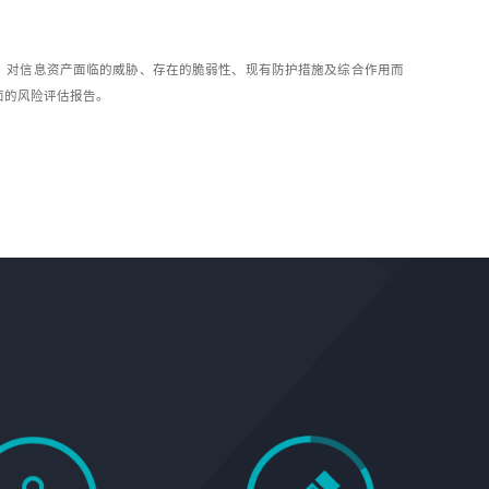
，对信息资产面临的威胁、存在的脆弱性、现有防护措施及综合作用而
面的风险评估报告。