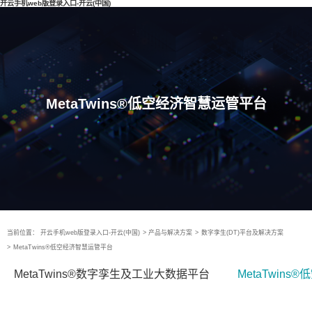
开云手机web版登录入口-开云(中国)
MetaTwins®低空经济智慧运管平台
当前位置：
开云手机web版登录入口-开云(中国)
>
产品与解决方案
>
数字孪生(DT)平台及解决方案
>
MetaTwins®低空经济智慧运管平台
MetaTwins®数字孪生及工业大数据平台
MetaTwin