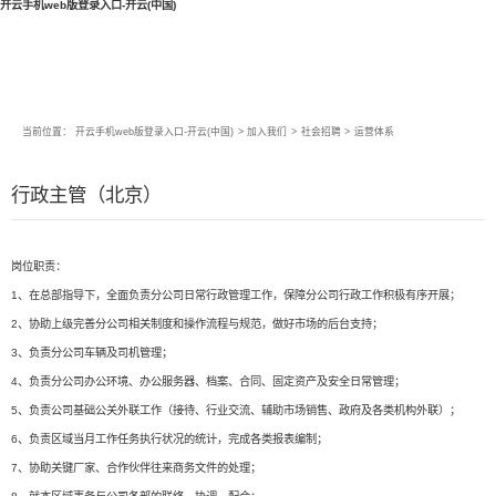
开云手机web版登录入口-开云(中国)
当前位置：
开云手机web版登录入口-开云(中国)
>
加入我们
>
社会招聘
>
运营体系
行政主管（北京）
岗位职责：
1、在总部指导下，全面负责分公司日常行政管理工作，保障分公司行政工作积极有序开展；
2、协助上级完善分公司相关制度和操作流程与规范，做好市场的后台支持；
3、负责分公司车辆及司机管理；
4、负责分公司办公环境、办公服务器、档案、合同、固定资产及安全日常管理；
5、负责公司基础公关外联工作（接待、行业交流、辅助市场销售、政府及各类机构外联）；
6、负责区域当月工作任务执行状况的统计，完成各类报表编制；
7、协助关键厂家、合作伙伴往来商务文件的处理；