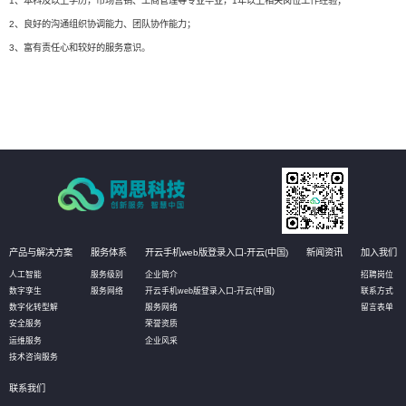
1、本科及以上学历，市场营销、工商管理等专业毕业，1年以上相关岗位工作经验；
2、良好的沟通组织协调能力、团队协作能力；
3、富有责任心和较好的服务意识。
产品与解决方案
服务体系
开云手机web版登录入口-开云(中国)
新闻资讯
加入我们
人工智能
服务级别
企业简介
招聘岗位
数字孪生
服务网络
开云手机web版登录入口-开云(中国)
联系方式
数字化转型解
服务网络
留言表单
安全服务
荣誉资质
运维服务
企业风采
技术咨询服务
联系我们