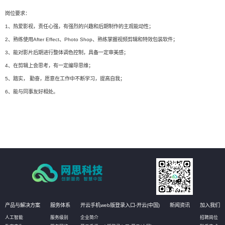
岗位要求：
1、热爱影视，责任心强，有强烈的兴趣和后期制作的主观能动性；
2、熟练使用After Effect、Photo Shop、熟练掌握视频剪辑和特效包装软件；
3、能对影片后期进行整体调色控制，具备一定审美感；
4、在剪辑上会思考，有一定编导思维；
5、踏实， 勤奋，愿意在工作中不断学习，提高自我；
6、能与同事友好相处。
产品与解决方案
服务体系
开云手机web版登录入口-开云(中国)
新闻资讯
加入我们
人工智能
服务级别
企业简介
招聘岗位