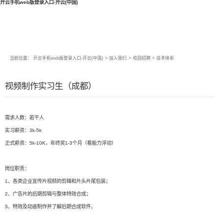
开云手机web版登录入口-开云(中国)
当前位置：
开云手机web版登录入口-开云(中国)
>
加入我们
>
校园招聘
>
技术体系
视频制作实习生（成都）
需求人数：若干人
实习薪资：3k-5k
正式薪资：5k-10K，年终奖1-3个月（看能力浮动）
岗位职责：
1、各类企业宣传片视频的剪辑和片头片尾包装；
2、广告片的后期剪辑与整体特效合成；
3、特效及动画制作并了解后期合成软件。