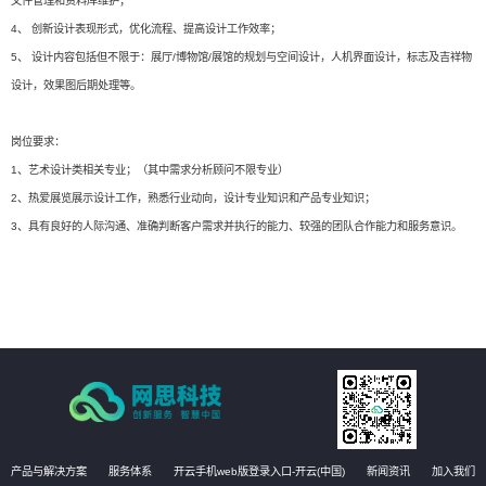
文件管理和资料库维护；
4、 创新设计表现形式，优化流程、提高设计工作效率；
5、 设计内容包括但不限于：展厅/博物馆/展馆的规划与空间设计，人机界面设计，标志及吉祥物
设计，效果图后期处理等。
岗位要求：
1、艺术设计类相关专业；（其中需求分析顾问不限专业）
2、热爱展览展示设计工作，熟悉行业动向，设计专业知识和产品专业知识；
3、具有良好的人际沟通、准确判断客户需求并执行的能力、较强的团队合作能力和服务意识。
产品与解决方案
服务体系
开云手机web版登录入口-开云(中国)
新闻资讯
加入我们